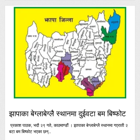
झापाका बेग्लाबेग्लै स्थानमा दुईवटा बम बिष्फोट
प्रकाश पाठक, भदौ २९ गते, काठमाण्डौं । झापाका बेग्लाबेग्लै स्थानमा गएराती २
बटा बम बिष्फोट भएका छन्..