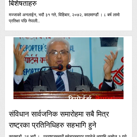
बिशेषताहरु
मज्जाको अनलाईन, भदौ ३१ गते, विहिबार, २०७२, काठमाण्डौं । ८ बर्ष लामो
प्रतिक्षा पछि नेपाली..
संविधान सार्वजनिक समारोहमा सबै मित्र
राष्ट्रका प्रतिनिधिहरु सहभागि हुने
काठमाडौ, २९ भदौ । परराष्ट्रमन्त्री महेन्द्रबहादुर पाण्डेले आगामि असोज ३ गते