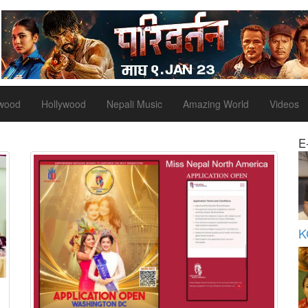
ywood
Hollywood
Nepali Music
Amazing World
Videos
E
K