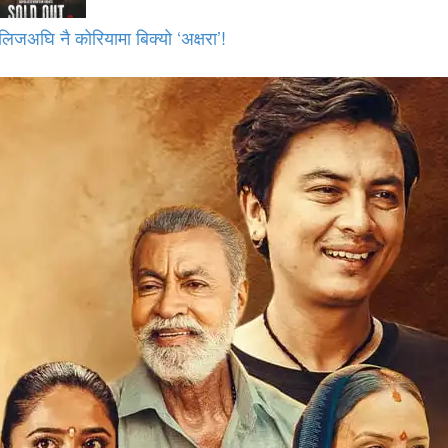
लिजअघि नै कोरियामा बिक्यो ‘अक्षरा’!