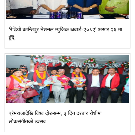
‘रेडियो कान्तिपुर नेशनल म्युजिक अवार्ड-२०८२’ असार २६ मा
हुँदै,
प्रेमराजादेखि विश्व दोङसम्म, ३ दिन दरबार रोधीमा
लोकसंगीतको उत्सव