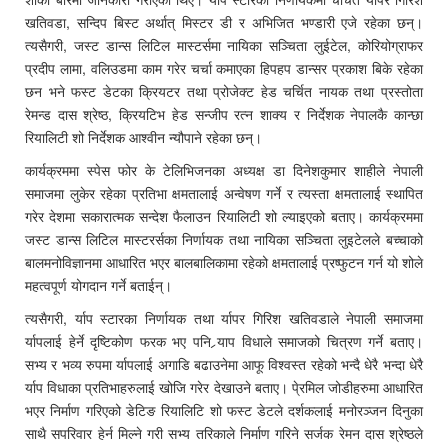
खतिवडा, सन्दिप बिस्ट अर्थात् मिस्टर डी र अभिजित भण्डारी एजे रहेका छन्।
त्यसैगरी, जस्ट डान्स लिटिल मास्टर्समा नायिका सञ्चिता लुईटेल, कोरियोग्राफर
प्रदीप लामा, वलिउडमा काम गरेर चर्चा कमाएका हिपहप डान्सर प्रकाश बिके रहेका
छन भने फस्ट डेटका क्रियटर तथा प्रोजेक्ट हेड चर्चित नायक तथा प्रस्तोता
रेमन्ड दास श्रेष्ठ, क्रियटिभ हेड सन्जीप रत्न शाक्य र निर्देशक नेपालकै कान्छा
रियालिटी शो निर्देशक आश्वीन न्यौपाने रहेका छन्।
कार्यक्रममा स्पेस फोर के टेलिभिजनका अध्यक्ष डा दिनेशकुमार शाहीले नेपाली
समाजमा लुकेर रहेका प्रतिभा क्षमतालाई अन्वेषण गर्ने र त्यस्ता क्षमतालाई स्थापित
गरेर देशमा सकारात्मक सन्देश फैलाउन रियालिटी शो ल्याइएको बताए। कार्यक्रममा
जस्ट डान्स लिटिल मास्टरर्सका निर्णायक तथा नायिका सञ्चिता लुइटेलले बच्चाको
बालमनोविज्ञानमा आधारित भएर बालबालिकामा रहेको क्षमतालाई प्रष्फुटन गर्न यो शोले
महत्वपूर्ण योगदान गर्ने बताईन्।
त्यसैगरी, र्याप स्टारका निर्णायक तथा र्यापर गिरिश खतिवडाले नेपाली समाजमा
‍र्यापलाई हेर्ने दृष्टिकोण फरक भए पनि र्‍याप विधाले समाजको चित्रण गर्ने बताए।
सभ्य र भव्य रुपमा र्यापलाई अगाडि बढाउनेमा आफू विश्वस्त रहेको भन्दै धेरै भन्दा धेरै
र्याप विधाका प्रतिभाहरुलाई खोजि गरेर देखाउने बताए। पे्रमिल जोडीहरुमा आधारित
भएर निर्माण गरिएको डेटिङ रियालिटि शो फस्ट डेटले दर्शकलाई मनोरञ्जन दिनुका
साथै सपरिवार हेर्न मिल्ने गरी सभ्य तरिकाले निर्माण गरिने सर्जक रेमन दास श्रेष्ठले