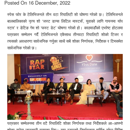
Posted On 16 December, 2022
स्पेस फोर के टेलिभिजनले तीन वटा रियालिटी शो घोषणा गरेको छ। टेलिभिजनले
बालबालिकाको नृत्य शो ‘जस्ट डान्स लिटिल मास्टर्स’, युवाको लागि गायनमा र्याप
स्टार’ र डेटिङ गेम शो ‘फस्ट डेट’ घोषणा गरेको हो। काठमाडौंको एभरेष्ट होटलमा
पत्रकार सम्मेलन गर्दै टेलिभिजनले एकैसाथ तीनवटा रियालिटी शोको टिजर र
त्यसको अवधारणा सार्वजनिक गर्नुका साथै सबै शोका निर्णायक, निर्देशक र टिमसमेत
सार्वजनिक गरेको छ।
पत्रकार सम्मेलनमा तीन वटै रियालिटि शोका निर्णायक तथा निर्देशकले आ–आफ्नो
शोका बारेमा जानकारी गराएका थिए। याप स्टारको निर्णायकमा चर्चित र्यापर गिरिश