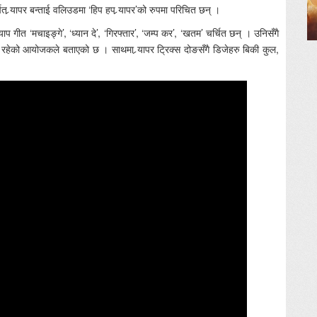
 र्‍यापर बन्ताई वलिउडमा ‘हिप हप र्‍यापर’को रुपमा परिचित छन् ।
्‍याप गीत ‘मचाइङ्गे’, ‘ध्यान दे’, ‘गिरफ्तार’, ‘जम्प कर’, ‘खतम’ चर्चित छन् । उनिसँगै
्रम रहेको आयोजकले बताएको छ । साथमा र्‍यापर ट्रिक्स दोङसँगै डिजेहरु बिकी कुल,