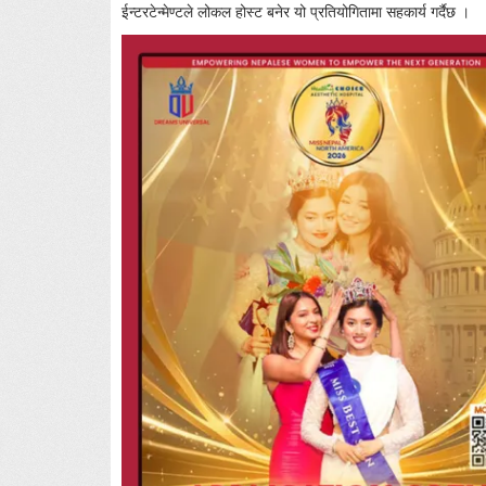
ईन्टरटेन्मेण्टले लोकल होस्ट बनेर यो प्रतियोगितामा सहकार्य गर्दैछ ।