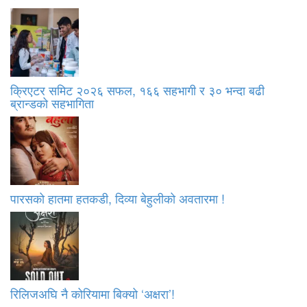
क्रिएटर समिट २०२६ सफल, १६६ सहभागी र ३० भन्दा बढी
ब्रान्डको सहभागिता
पारसको हातमा हतकडी, दिव्या बेहुलीको अवतारमा !
रिलिजअघि नै कोरियामा बिक्यो ‘अक्षरा’!