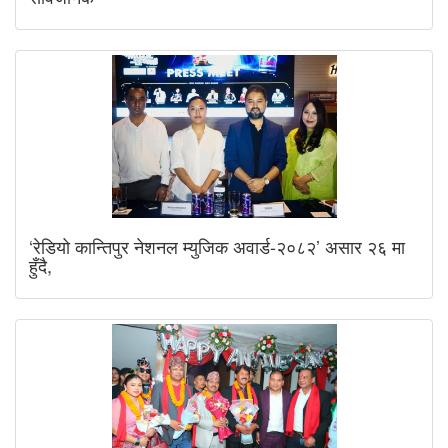
‘रेडियो कान्तिपुर नेशनल म्युजिक अवार्ड-२०८२’ असार २६ मा
हुँदै,