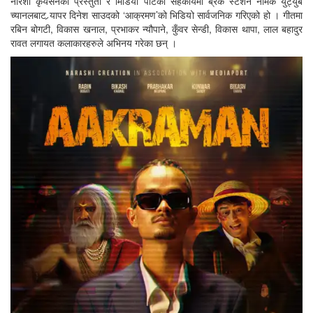
नारशी कृयसनको प्रस्तुती र मिडिया पोर्टको सहकार्यमा ब्रेक स्टेशन नामक युट्युब
च्यानलबाट र्‍यापर दिनेश साउदको ‘आक्रमण’को भिडियो सार्वजनिक गरिएको हो । गीतमा
रबिन बोगटी, विकास खनाल, प्रभाकर न्यौपाने, कुँवर सेन्डी, विकास थापा, लाल बहादुर
रावत लगायत कलाकारहरुले अभिनय गरेका छन् ।