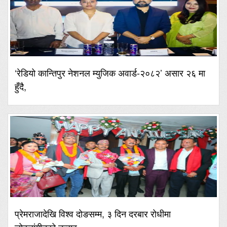
‘रेडियो कान्तिपुर नेशनल म्युजिक अवार्ड-२०८२’ असार २६ मा
हुँदै,
प्रेमराजादेखि विश्व दोङसम्म, ३ दिन दरबार रोधीमा
लोकसंगीतको उत्सव