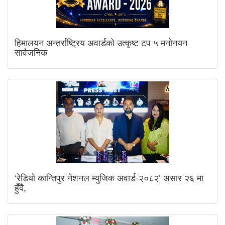
हिमालयन अन्तर्राष्ट्रिय अवार्डको उत्कृष्ट टप ५ मनोनयन
सार्वजनिक
‘रेडियो कान्तिपुर नेशनल म्युजिक अवार्ड-२०८२’ असार २६ मा
हुँदै,