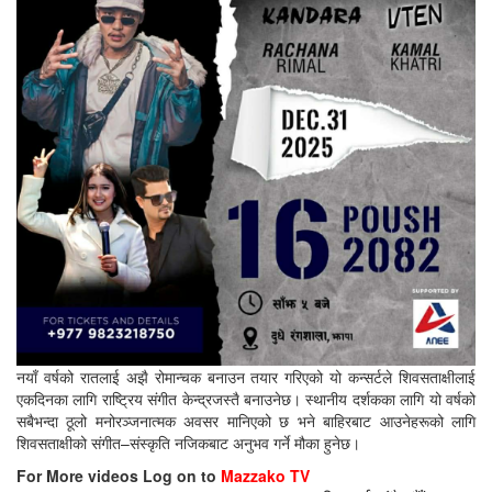
नयाँ वर्षको रातलाई अझै रोमान्चक बनाउन तयार गरिएको यो कन्सर्टले शिवसताक्षीलाई
एकदिनका लागि राष्ट्रिय संगीत केन्द्रजस्तै बनाउनेछ। स्थानीय दर्शकका लागि यो वर्षको
सबैभन्दा ठूलो मनोरञ्जनात्मक अवसर मानिएको छ भने बाहिरबाट आउनेहरूको लागि
शिवसताक्षीको संगीत–संस्कृति नजिकबाट अनुभव गर्ने मौका हुनेछ।
For More videos Log on to
Mazzako TV