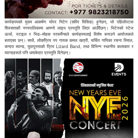
कार्यक्रमको मुख्य आकर्षण र्यापर भिटेन (समिर घिसिङ) हुनेछन्, जो पहिलोपटक
शिवसताक्षी नगरपालिकामा आफ्नो लाइभ प्रस्तुति लिएर आउँदैछन्। भिटेनको स्टेज
ऊर्जा, स्टाइल र भिड–मोहक परफर्मेन्सले कार्यक्रमलाई विशेष बनाउने आयोजकले
बताएका छन्। साथै, लोकप्रिय पप गायक कमल खत्री, चर्चित गायिका रचना रिमाल,
कन्दरा ब्यान्ड, युवापुस्ताको प्रिय Lizard Band, तथा विभिन्न स्थानीय कलाकार र
ब्यान्डहरूले पनि धमाकेदार प्रस्तुति दिनेछन्।