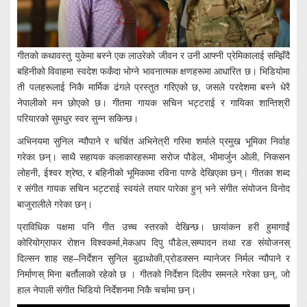
गीतको कथावस्तु युकेमा बस्ने एक लाउरेको जीवन र उनी आफ्नी प्रेमिकालाई सम्झिँदै
बहिनीको विवाहमा स्वदेश फर्कंदा भोग्ने भावनात्मक क्षणहरूमा आधारित छ। भिडियोमा
ती पलहरूलाई निकै मार्मिक ढंगले प्रस्तुत गरिएको छ, जसले परदेशमा बस्ने धेरै
नेपालीको मन छोएको छ। गीतमा गायक सचिन भट्टराई र गायिका शान्तिश्री
परियारको सुमधुर स्वर सुन्न सकिन्छ।
अभिनयमा सुनिल न्यौपाने र चर्चित अभिनेत्री गरिमा शर्माले प्रमुख भूमिका निर्वाह
गरेका छन्। साथै सहायक कलाकारहरूमा सरोज पौडेल, भीमार्जुन ओली, निकसन
लोहनी, ईश्वर श्रेष्ठ, र बहिनीको भूमिकामा रविना पाण्डे देखिएका छन्। गीतका शब्द
र संगीत गायक सचिन भट्टराई स्वयंले तयार पारेका हुन् भने संगीत संयोजन विनोद
बाजुरालीले गरेका छन्।
प्राविधिक पक्षमा पनि गीत उच्च स्तरको देखिन्छ। छायांकन हरी हुमागाईं
कोरियोग्राफर रोशन विश्वकर्मा,मेकअप दिपु पौडेल,सम्पादन तथा रङ संयोजनस्
दिल्सन शाह सह–निर्देशन सुनिल बुढाथोकी,प्रोडक्सन म्यानेजर निर्मल न्यौपाने र
निर्माणस् मिना बर्तौलाको रहेको छ । गीतको निर्देशन दिलीप समनले गरेका छन्, जो
हाल नेपाली संगीत भिडियो निर्देशनमा निकै चर्चामा छन्।