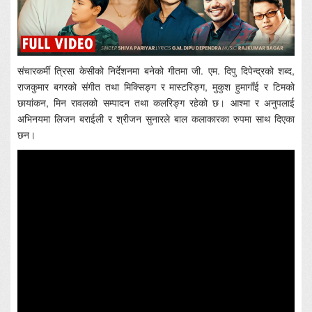
संचारकर्मी त्रिसा केसीको निर्देशनमा बनेको गीतमा जी. एम. दिपु दिपेन्द्रको शब्द,
राजकुमार बगरको संगीत तथा मिक्सिङ्ग र मास्टरिङ्ग, मुकुश हुमागाँई र टिमको
छायांकन, मिन रावलको सम्पादन तथा कलरिङ्ग रहेको छ। आश्मा र अनुपलाई
अभिनयमा लिजन बराईली र श्रीजन सुनारले बाल कलाकारका रुपमा साथ दिएका
छन।