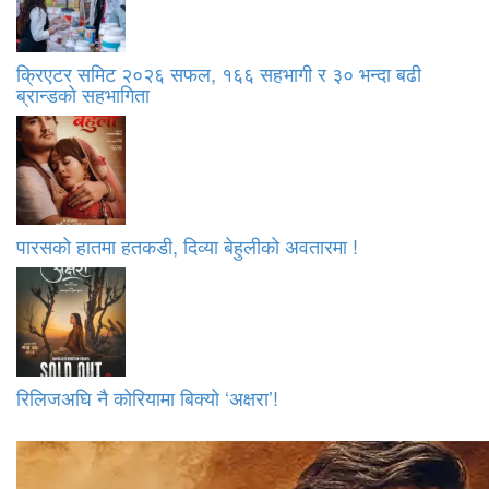
क्रिएटर समिट २०२६ सफल, १६६ सहभागी र ३० भन्दा बढी
ब्रान्डको सहभागिता
पारसको हातमा हतकडी, दिव्या बेहुलीको अवतारमा !
रिलिजअघि नै कोरियामा बिक्यो ‘अक्षरा’!