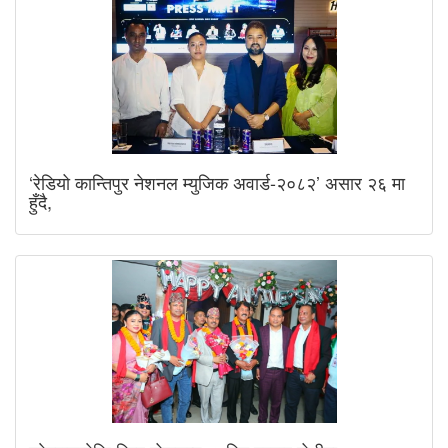
‘रेडियो कान्तिपुर नेशनल म्युजिक अवार्ड-२०८२’ असार २६ मा
हुँदै,