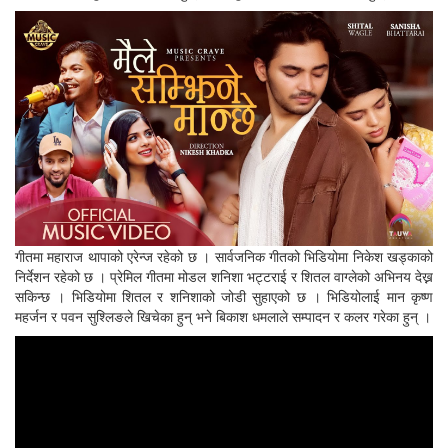
गीतमा महाराज थापाको एरेन्ज रहेको छ । सार्वजनिक गीतको भिडियोमा निकेश खड्काको
निर्देशन रहेको छ । प्रेमिल गीतमा मोडल शनिशा भट्टराई र शितल वाग्लेको अभिनय देख्न
सकिन्छ । भिडियोमा शितल र शनिशाको जोडी सुहाएको छ । भिडियोलाई मान कृष्ण
महर्जन र पवन सुश्लिङले खिचेका हुन् भने बिकाश धमलाले सम्पादन र कलर गरेका हुन् ।