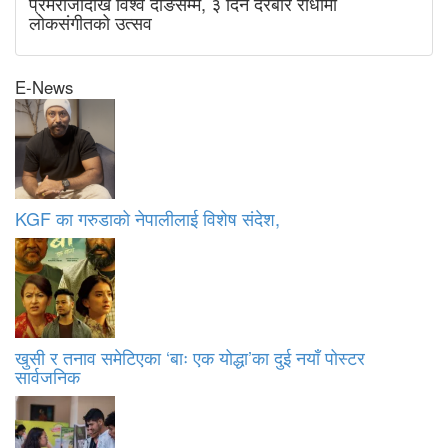
प्रेमराजादेखि विश्व दोङसम्म, ३ दिन दरबार रोधीमा
लोकसंगीतको उत्सव
E-News
KGF का गरुडाको नेपालीलाई विशेष संदेश,
खुसी र तनाव समेटिएका ‘बाः एक योद्धा’का दुई नयाँ पोस्टर
सार्वजनिक