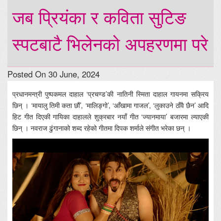
जब प्रियंका र कविता सुटिङ
स्पटबाटै भिलेनको अपहरणमा परे
Posted On 30 June, 2024
प्रधानमन्त्री पुष्पकमल दाहाल ‘प्रचण्ड’की नातिनी स्मिता दाहाल गायनमा सक्रिय
छिन् । ‘मायालु तिमी कता छौं’, ‘मालिङ्गो’, ‘आँखामा गाजल’, ‘लुकाउने ठाँवै छैन’ आदि
हिट गीत दिएकी गायिका दाहालले शुक्रबार नयाँ गीत ‘ज्यानमाया’ बजारमा ल्याएकी
छिन् । नवराज ढुंगानाको शब्द रहेको गीतमा दिपक शर्माले संगीत भरेका छन् ।