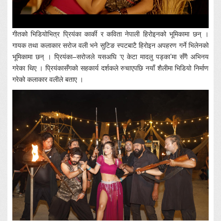
गीतको भिडियोभित्र प्रियंका कार्की र कविता नेपाली हिरोइनको भूमिकामा छन् ।
गायक तथा कलाकार सरोज वली भने सुटिङ स्पटबाटै हिरोइन अपहरण गर्ने भिलेनको
भूमिकामा छन् । प्रियंका–सरोजले यसअघि ‘ए केटा मादलु पड्का’मा सँगै अभिनय
गरेका थिए । प्रियंकासँगको सहकार्य दर्शकले रुचाएपछि नयाँ शैलीमा भिडियो निर्माण
गरेको कलाकार वलीले बताए ।