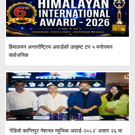
हिमालयन अन्तर्राष्ट्रिय अवार्डको उत्कृष्ट टप ५ मनोनयन
सार्वजनिक
‘रेडियो कान्तिपुर नेशनल म्युजिक अवार्ड-२०८२’ असार २६ मा