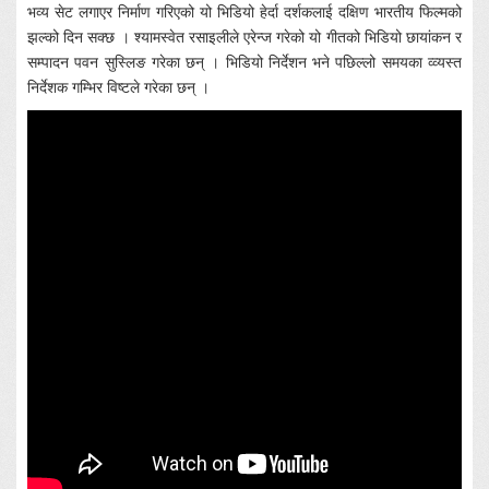
भव्य सेट लगाएर निर्माण गरिएको यो भिडियो हेर्दा दर्शकलाई दक्षिण भारतीय फिल्मको
झल्को दिन सक्छ । श्यामस्वेत रसाइलीले एरेन्ज गरेको यो गीतको भिडियो छायांकन र
सम्पादन पवन सुस्लिङ गरेका छन् । भिडियो निर्देशन भने पछिल्लो समयका व्व्यस्त
निर्देशक गम्भिर विष्टले गरेका छन् ।