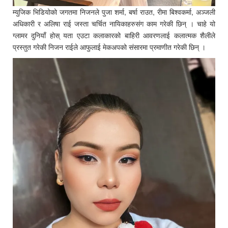
म्युजिक भिडियोको जगतमा निजनले पुजा शर्मा, बर्षा राउत, रीमा बिश्वकर्मा, अञ्जली
अधिकारी र अलिषा राई जस्ता चर्चित नायिकाहरुसंग काम गरेकी छिन् । चाहे यो
ग्लामर दुनियाँ होस् यता एउटा कलाकारको बाहिरी आवरणलाई कलात्मक शैलीले
प्रस्तुत गरेकी निजन राईले आफुलाई मेकअपको संसारमा प्रमाणीत गरेकी छिन् ।