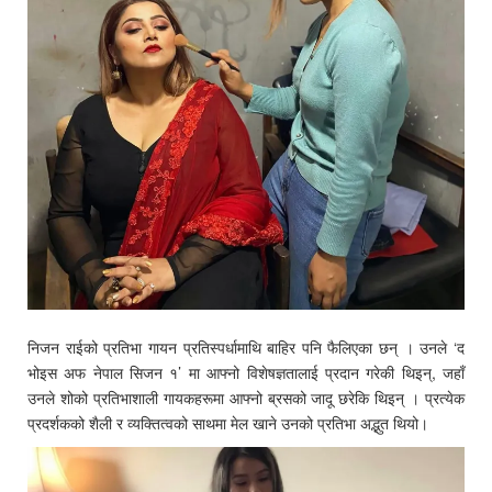
निजन राईको प्रतिभा गायन प्रतिस्पर्धामाथि बाहिर पनि फैलिएका छन् । उनले ‘द
भोइस अफ नेपाल सिजन १’ मा आफ्नो विशेषज्ञतालाई प्रदान गरेकी थिइन्, जहाँ
उनले शोको प्रतिभाशाली गायकहरूमा आफ्नो ब्रसको जादू छरेकि थिइन् । प्रत्येक
प्रदर्शकको शैली र व्यक्तित्वको साथमा मेल खाने उनको प्रतिभा अद्भुत थियो।