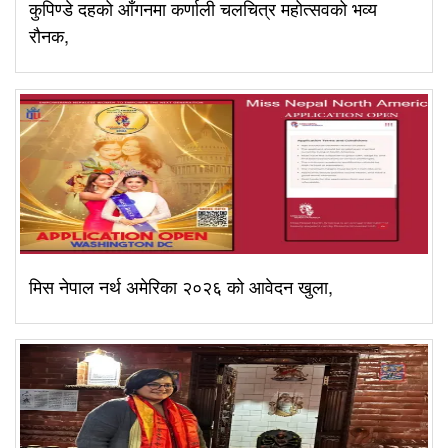
कुपिण्डे दहको आँगनमा कर्णाली चलचित्र महोत्सवको भव्य
रौनक,
मिस नेपाल नर्थ अमेरिका २०२६ को आवेदन खुला,