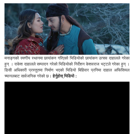
मनाङ्गको रमणीय स्थानमा छायांकन गरिएको भिडियोको छायांकन उत्सव दाहालले गरेका
हुन् । राकेश दाहालले सम्पादन गरेको भिडियोको निर्देशन केशवराज भट्टले गरेका हुन् ।
डिसी अधिकारी प्रस्तुतमा निर्माण भएको भिडियो बिहिवार प्रनिमा दाहाल अफिसियल
च्यानलबाट सार्वजनिक गरेको छ।
हेर्नुहोस् भिडियो :