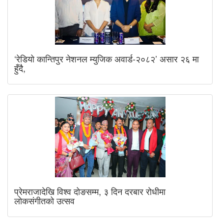
‘रेडियो कान्तिपुर नेशनल म्युजिक अवार्ड-२०८२’ असार २६ मा
हुँदै,
प्रेमराजादेखि विश्व दोङसम्म, ३ दिन दरबार रोधीमा
लोकसंगीतको उत्सव