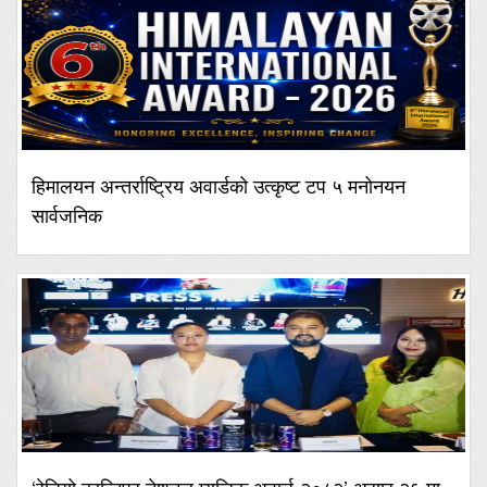
हिमालयन अन्तर्राष्ट्रिय अवार्डको उत्कृष्ट टप ५ मनोनयन
सार्वजनिक
‘रेडियो कान्तिपुर नेशनल म्युजिक अवार्ड-२०८२’ असार २६ मा