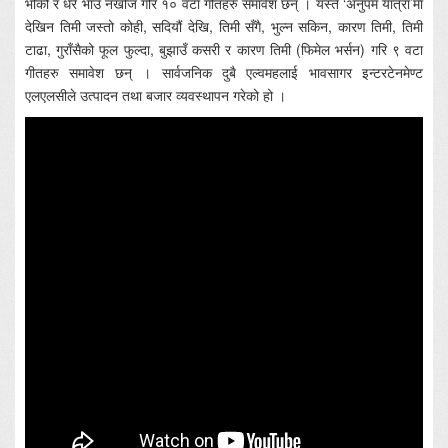
भोको र धेरै भाउ नखोज गरि १० वटा गीतहरु समावेश छन् । यस्तै ‘अनुपम यात्रा’मा
देखिन तिमी जस्तो कोही, सदियौं देखि, तिमी सँगै, भुल्न सकिन, कारण तिमी, तिमी
टाढा, गुराँसैको फूल फुल्दा, बुझाउँ कसरी र कारण तिमी (फिमेल भर्सन) गरि ९ वटा
गीतहरु समावेश छन् । सार्वजनिक दुबै एल्वमहलाई भावसागर इन्टरटेनमेण्ट
एलएलसीले उत्पादन तथा बजार व्यवस्थापन गरेको हो ।