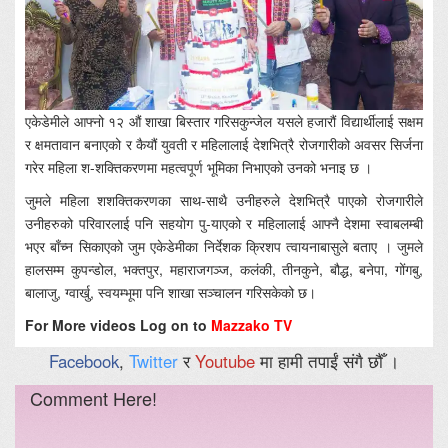
एकेडेमीले आफ्नो १२ औं शाखा बिस्तार गरिसकुन्जेल यसले हजारौं विद्यार्थीलाई सक्षम
र क्षमतावान बनाएको र कैयौं युवती र महिलालाई देशभित्रै रोजगारीको अवसर सिर्जना
गरेर महिला श-शक्तिकरणमा महत्वपूर्ण भूमिका निभाएको उनको भनाइ छ ।
जुमले महिला शशक्तिकरणका साथ-साथै उनीहरुले देशभित्रै पाएको रोजगारीले
उनीहरुको परिवारलाई पनि सहयोग पु-याएको र महिलालाई आफ्नै देशमा स्वाबलम्बी
भएर बाँच्न सिकाएको जुम एकेडेमीका निर्देशक क्रिशप त्वायनाबासुले बताए । जुमले
हालसम्म कुपन्डोल, भक्तपुर, महाराजगञ्ज, कलंकी, तीनकुने, बौद्ध, बनेपा, गोंगबु,
बालाजु, ग्वार्खु, स्वयम्भूमा पनि शाखा सञ्चालन गरिसकेको छ।
For More videos Log on to
Mazzako TV
Facebook
,
Twitter
र
Youtube
मा हामी तपाईं संगै छौँ ।
Comment Here!