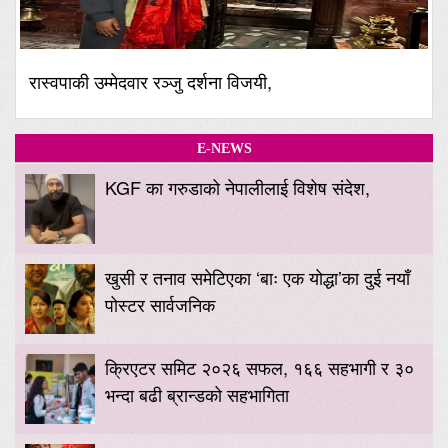
रास्वपाकी उम्मेदवार रञ्जु दर्शना विजयी,
E-NEWS
KGF का गरुडाको नेपालीलाई विशेष संदेश,
खुसी र तनाव समेटिएका ‘बाः एक योद्धा’का दुई नयाँ
पोस्टर सार्वजनिक
क्रिएटर समिट २०२६ सफल, १६६ सहभागी र ३०
भन्दा बढी ब्रान्डको सहभागिता