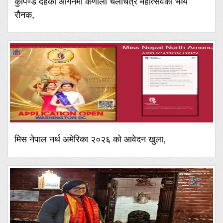
कुपिण्डे दहको आँगनमा कर्णाली चलचित्र महोत्सवको भव्य
रौनक,
मिस नेपाल नर्थ अमेरिका २०२६ को आवेदन खुला,