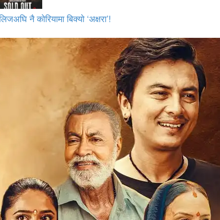
लिजअघि नै कोरियामा बिक्यो ‘अक्षरा’!