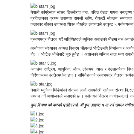
नेपाली कांग्रेसका सांसद डिल्लीराज पन्त, वरिष्ठ देउडा गायक नन्दकृष्ण जो
प्रतिष्ठानका प्रथम उपाध्यक्ष रामजी खाँण, रोयल्टी संकलन समाजका
कलाकार संघका उपाध्यक्ष शिवन पोखरेल लगायतले उत्कृष्ट ५ मनोनयनमा 
प्रमाणपत्र वितरण गर्दै अतिथिहरुले म्युजिक अवार्डको भीड्मा यस अवार्डक
आयोजक संस्थाका अध्यक्ष विक्रम चौहानले भोटिङसँगै निर्णायक र आयोजक
दिए । ‘भोटिङ भोलिबाटै सुरु हुनेछ । असोजको अन्तिम साता भव्य समार
अवार्डमा राष्ट्रिय, आधुनिक, लोक, लोकपप, थारू र देउडातर्फका विधा 
निर्देशकसम्म प्रतिस्पर्धामा छन् । नोमिनेशनको प्रमाणपत्र वितरण कार्यक
नेपाली म्युजिक भिडियोको क्षेत्रमा लामो समयदेखी सक्रिय संस्था बि.स
सम्पन्न गर्ने आयोजकले जनाएको छ । मनोनयन वितरण कार्यक्रमलाई सञ्चा
कुन विधामा को कस्को प्रतिस्पर्धा, यी हुन उत्कृष्ट ५ मा पर्न सफल संगीतक