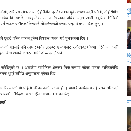
खु
शी, राष्ट्रिय लोक तथा दोहोरीगीत प्रतिष्ठानका पूर्व अध्यक्ष बद्री पंगेनी, दोहोरीगीत
स
 सचिव बि. पाण्डे, सांस्कृतिक समाज नेपालका सचिव अमृत खाती, म्युजिक भिडियो
पर्न सफल संगीतकर्मीहरुलाई नोमिनेसनको प्रमाणपत्र वितरण गरेका हुन् ।
ो छुट्टै गरिमा कायम हुनेमा विश्वास व्यक्त गर्दै शुभकामना दिए ।
को मतलाई पनि आधार मानेर उत्कृष्ट ५ मध्येबाट सर्वोत्कृष्ट घोषणा गरिने जानकारी
ोहका बीच अवार्ड वितरण गरिनेछ’ – उनले भने ।
क
बढ
समेटिएको छ । अवार्डमा सांगीतिक क्षेत्रमा निकै चर्चामा रहेका गायक÷गायिकादेखि
्रममा थुप्रै चर्चित अनुहारहरु पुगेका थिए ।
्टार फिल्मस्को यो पहिलो सँस्करणको अवार्ड हो । अवार्ड कार्यक्रमलाई सभ्य तरिकाले
रकर्मी गोपिकृष्ण चापागाईँले सञ्चालन गरेका थिए ।
पा
र्मी