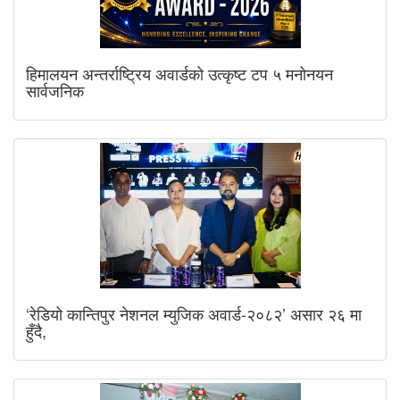
हिमालयन अन्तर्राष्ट्रिय अवार्डको उत्कृष्ट टप ५ मनोनयन
सार्वजनिक
‘रेडियो कान्तिपुर नेशनल म्युजिक अवार्ड-२०८२’ असार २६ मा
हुँदै,