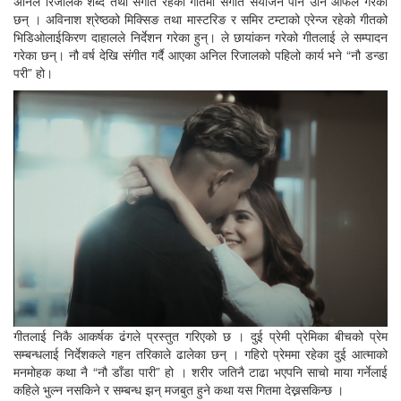
अनिल रिजालकै शब्द तथा संगीत रहेको गीतमा संगीत संयोजन पनि उनि आफैले गरेका
छन् । अविनाश श्रेष्ठको मिक्सिङ तथा मास्टरिङ र समिर टम्टाको एरेन्ज रहेको गीतको
भिडिओलाईकिरण दाहालले निर्देशन गरेका हुन्। ले छायांकन गरेको गीतलाई ले सम्पादन
गरेका छन्। नौ वर्ष देखि संगीत गर्दै आएका अनिल रिजालको पहिलो कार्य भने “नौ डन्डा
परी” हो।
गीतलाई निकै आकर्षक ढंगले प्रस्तुत गरिएको छ । दुई प्रेमी प्रेमिका बीचको प्रेम
सम्बन्धलाई निर्देशकले गहन तरिकाले ढालेका छन् । गहिरो प्रेममा रहेका दुई आत्माको
मनमोहक कथा नै “नौ डाँडा पारी” हो । शरीर जतिनै टाढा भएपनि साचो माया गर्नेलाई
कहिले भुल्न नसकिने र सम्बन्ध झन् मजबुत हुने कथा यस गितमा देख्नसकिन्छ ।