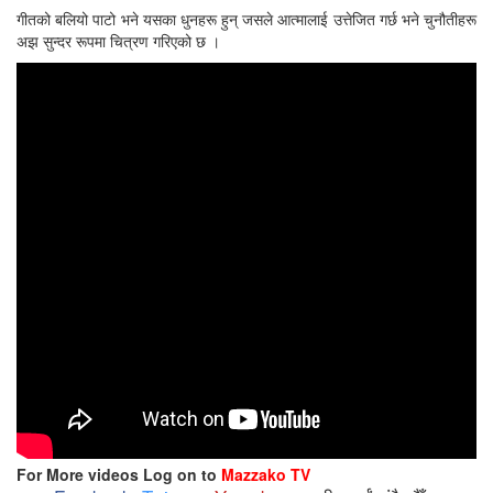
गीतको बलियो पाटो भने यसका धुनहरू हुन् जसले आत्मालाई उत्तेजित गर्छ भने चुनौतीहरू
अझ सुन्दर रूपमा चित्रण गरिएको छ ।
For More videos Log on to
Mazzako TV