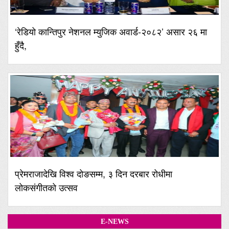
‘रेडियो कान्तिपुर नेशनल म्युजिक अवार्ड-२०८२’ असार २६ मा
हुँदै,
प्रेमराजादेखि विश्व दोङसम्म, ३ दिन दरबार रोधीमा
लोकसंगीतको उत्सव
E-NEWS