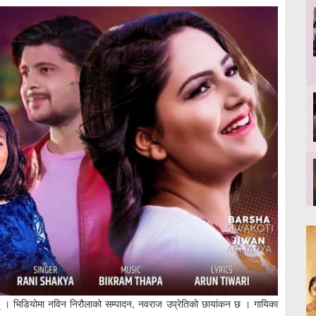
ुन् । भिडियोमा नविन निरौलाको सम्पादन, नवराज उप्रेतिको छायांकन छ । गायिका