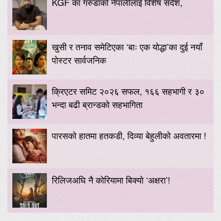
KGF का गरुडाको नेपालीलाई विशेष संदेश,
खुसी र तनाव समेटिएका ‘बाः एक योद्धा’का दुई नयाँ
पोस्टर सार्वजनिक
क्रिएटर समिट २०२६ सफल, १६६ सहभागी र ३०
भन्दा बढी ब्रान्डको सहभागिता
पारसको हातमा हतकडी, दिव्या बेहुलीको अवतारमा !
रिलिजअघि नै कोरियामा बिक्यो ‘अक्षरा’!