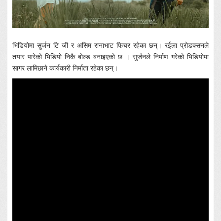
भिडियोमा सुर्जन टि जी र असिम रानाभाट फिचर रहेका छन्। रईला प्रोडक्सनले
तयार पारेको भिडियो निकै बोल्ड बनाइएको छ । सुर्जनले निर्माण गरेको भिडियोमा
सागर लामिछाने कार्यकारी निर्माता रहेका छन्।