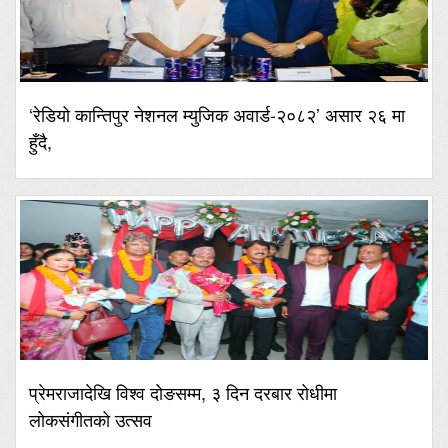
‘रेडियो कान्तिपुर नेशनल म्युजिक अवार्ड-२०८२’ असार २६ मा
हुँदै,
प्रेमराजादेखि विश्व दोङसम्म, ३ दिन दरबार रोधीमा
लोकसंगीतको उत्सव