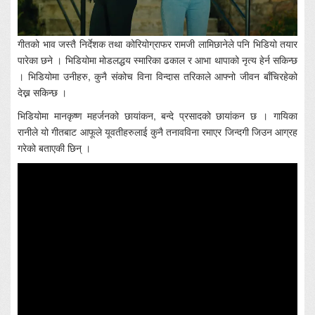
गीतको भाव जस्तै निर्देशक तथा कोरियोग्राफर रामजी लामिछानेले पनि भिडियो तयार
पारेका छने । भिडियोमा मोडलद्धय स्मारिका ढकाल र आभा थापाको नृत्य हेर्न सकिन्छ
। भिडियोमा उनीहरु, कुनै संकोच विना विन्दास तरिकाले आफ्नो जीवन बाँचिरहेको
देख्न सकिन्छ ।
भिडियोमा मानकृष्ण महर्जनको छायांकन, बन्दे प्रसादको छायांकन छ । गायिका
रानीले यो गीतबाट आफूले यूवतीहरुलाई कुनै तनावविना रमाएर जिन्दगी जिउन आग्रह
गरेको बताएकी छिन् ।