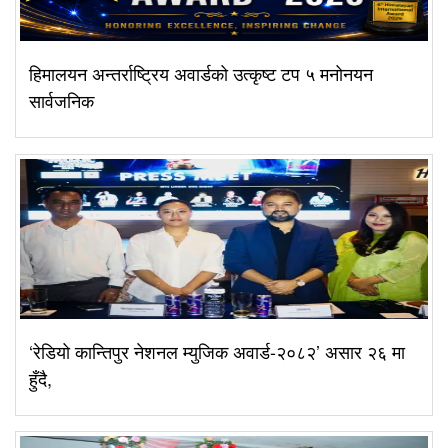
हिमालयन अन्तर्राष्ट्रिय अवार्डको उत्कृष्ट टप ५ मनोनयन
सार्वजनिक
‘रेडियो कान्तिपुर नेशनल म्युजिक अवार्ड-२०८२’ असार २६ मा
हुँदै,