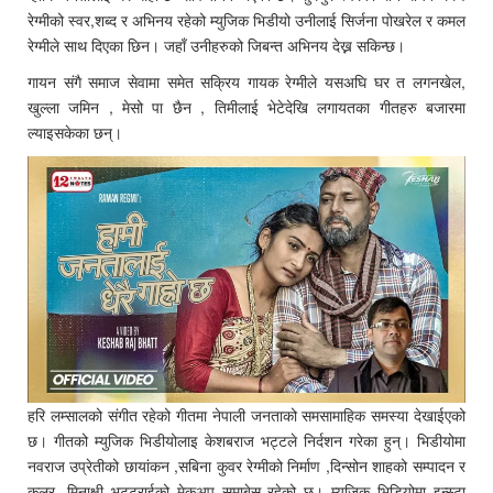
रेग्मीको स्वर,शब्द र अभिनय रहेको म्युजिक भिडीयो उनीलाई सिर्जना पोखरेल र कमल
रेग्मीले साथ दिएका छिन। जहाँ उनीहरुको जिबन्त अभिनय देख्न सकिन्छ।
गायन संगै समाज सेवामा समेत सक्रिय गायक रेग्मीले यसअघि घर त लगनखेल,
खुल्ला जमिन , मेसो पा छैन , तिमीलाई भेटेदेखि लगायतका गीतहरु बजारमा
ल्याइसकेका छन्।
हरि लम्सालको संगीत रहेको गीतमा नेपाली जनताको समसामाहिक समस्या देखाईएको
छ। गीतको म्युजिक भिडीयोलाइ केशबराज भट्टले निर्दशन गरेका हुन्। भिडीयोमा
नवराज उप्रेतीको छायांकन ,सबिना कुवर रेग्मीको निर्माण ,दिन्सोन शाहको सम्पादन र
कलर ,मिनाक्षी भट्टराईको मेकअप समाबेस रहेको छ। म्युजिक भिडियोमा इन्स्टा