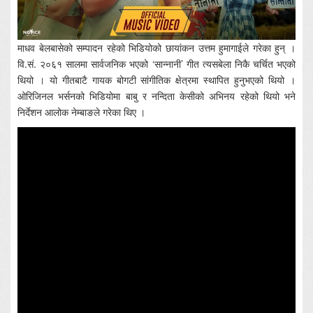
माधव बेलबासेको सम्पादन रहेको भिडियोको छायांकन उत्तम हुमागाईले गरेका हुन् ।
वि.सं. २०६१ सालमा सार्वजनिक भएको ‘सान्नानी’ गीत त्यसबेला निकै चर्चित भएको
थियो । यो गीतबाटै गायक बोगटी सांगीतिक क्षेत्रमा स्थापित हुनुभएको थियो ।
ओरिजिनल भर्सनको भिडियोमा बाबु र नन्दिता केसीको अभिनय रहेको थियो भने
निर्देशन आलोक नेम्बाङले गरेका थिए ।