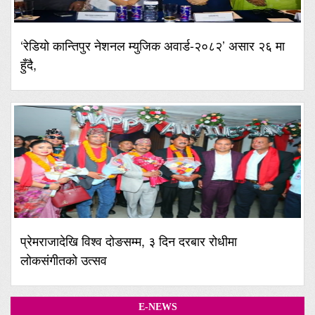
‘रेडियो कान्तिपुर नेशनल म्युजिक अवार्ड-२०८२’ असार २६ मा
हुँदै,
प्रेमराजादेखि विश्व दोङसम्म, ३ दिन दरबार रोधीमा
लोकसंगीतको उत्सव
E-NEWS