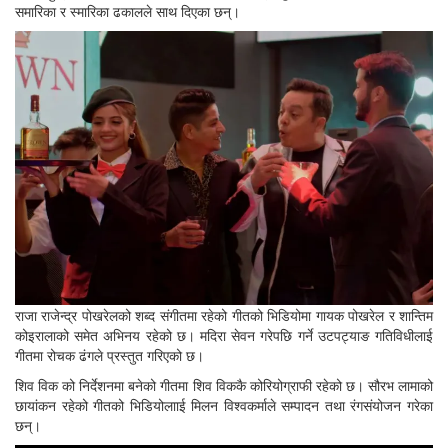
समारिका र स्मारिका ढकालले साथ दिएका छन्।
राजा राजेन्द्र पोखरेलको शब्द संगीतमा रहेको गीतको भिडियोमा गायक पोखरेल र शान्तिम
कोइरालाको समेत अभिनय रहेको छ। मदिरा सेवन गरेपछि गर्ने उटपट्याङ गतिविधीलाई
गीतमा रोचक ढंगले प्रस्तुत गरिएको छ।
शिव विक को निर्देशनमा बनेको गीतमा शिव विककै कोरियोग्राफी रहेको छ। सौरभ लामाको
छायांकन रहेको गीतको भिडियोलााई मिलन विश्वकर्माले सम्पादन तथा रंगसंयोजन गरेका
छन्।