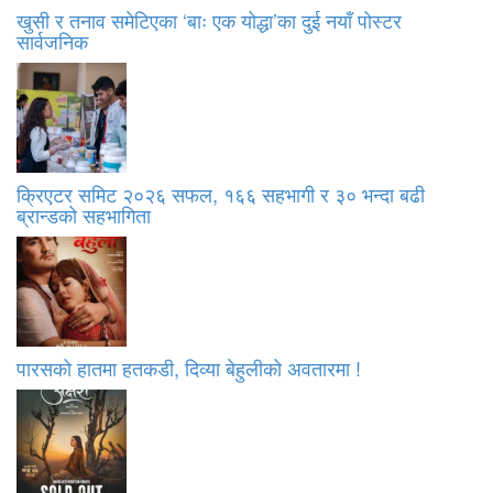
खुसी र तनाव समेटिएका ‘बाः एक योद्धा’का दुई नयाँ पोस्टर
सार्वजनिक
क्रिएटर समिट २०२६ सफल, १६६ सहभागी र ३० भन्दा बढी
ब्रान्डको सहभागिता
पारसको हातमा हतकडी, दिव्या बेहुलीको अवतारमा !