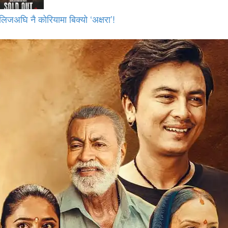
लिजअघि नै कोरियामा बिक्यो ‘अक्षरा’!