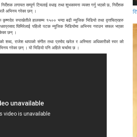
निर्देशक लगायत सम्पूर्ण टिमलाई वधाइ तथा शुभकामना व्यक्त गर्नु भएको छ, निर्देशक
रि
विरलै अभिनय गरेका छन् ।
कृष्णदेव रुपाखेतीले हालसम्म १५०० भन्दा बढी म्युजिक भिडियो तथा वृत्तचित्रहरु
माधवप्रसाद घिमिरेलाई पहिलो पटक म्युजिक भिडियोमा अभिनय गराउन सफल भएका
सकेका छन् ।
वलीको शब्द, राजेश थापाको संगीत तथा प्रमोद खरेल र अस्मिता अधिकारीको स्वर को
िनय गरेका छन् । यो भिडियो पनि अहिले चर्चामा छ ।