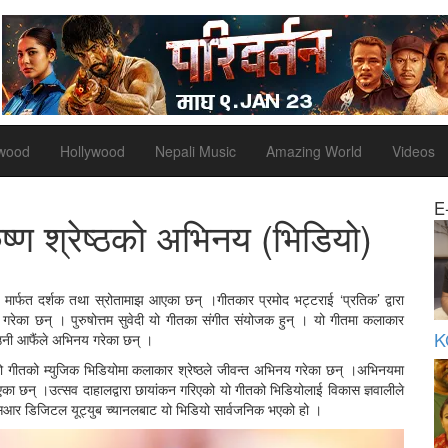
ywood
Hollywood
Nepali Music
Amazing World
Videos
E
ृष्ण श्रेष्ठको अभिनय (भिडियो)
छ’ मार्फत दर्शक तथा स्रोतामाझ आएका छन् ।गीतकार प्रमोद भट्टराई ‘प्रतिक’ द्वारा
ध गरेका छन् । पुरुषोत्तम सुवेदी यो गीतका संगीत संयोजक हुन् । यो गीतमा कलाकार
K
ा उनी आफैंले अभिनय गरेका छन् ।
िने यो गीतको म्युजिक भिडियोमा कलाकार श्रेष्ठले जीवन्त अभिनय गरेका छन् ।अभिनयमा
का छन् ।उत्सव दाहालद्वारा छायांकन गरिएको यो गीतको भिडियोलाई विकास ज्ञवालीले
ओएसआर डिजिटल यूट्युब च्यानलबाट यो भिडियो सार्वजनिक भएको हो ।