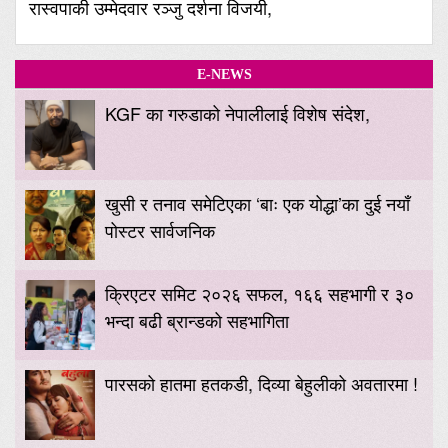
रास्वपाकी उम्मेदवार रञ्जु दर्शना विजयी,
E-NEWS
KGF का गरुडाको नेपालीलाई विशेष संदेश,
खुसी र तनाव समेटिएका ‘बाः एक योद्धा’का दुई नयाँ
पोस्टर सार्वजनिक
क्रिएटर समिट २०२६ सफल, १६६ सहभागी र ३०
भन्दा बढी ब्रान्डको सहभागिता
पारसको हातमा हतकडी, दिव्या बेहुलीको अवतारमा !