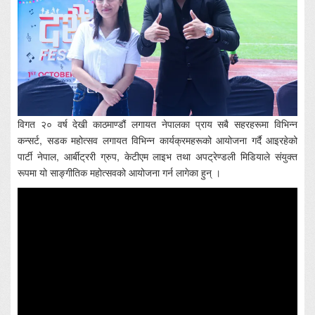
विगत २० वर्ष देखी काठमाण्डौं लगायत नेपालका प्राय सबै सहरहरूमा विभिन्न
कन्सर्ट, सडक महोत्सव लगायत विभिन्न कार्यक्रमहरूको आयोजना गर्दै आइरहेको
पार्टी नेपाल, आर्बीट्ररी ग्रुप, केटीएम लाइभ तथा अपट्रेण्डली मिडियाले संयुक्त
रूपमा यो साङ्गीतिक महोत्सवको आयोजना गर्न लागेका हुन् ।