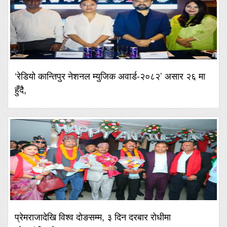
‘रेडियो कान्तिपुर नेशनल म्युजिक अवार्ड-२०८२’ असार २६ मा
हुँदै,
प्रेमराजादेखि विश्व दोङसम्म, ३ दिन दरबार रोधीमा