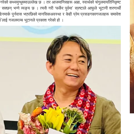
ले गरेको कथ्यमुन्धुममाउल्लेख छ । तर आजमानिसहरू अह्म, स्वार्थको चंगुलमायतिनिकृष्ट
छन् भन्ने व्यङ्य छ । त्यसै गरी ‘फर्केर पुर्वमा’ स्रष्टाले आफुले भूटानी शरणार्थी
 डेनमार्क पुर्नवास भएपछिको मानसिकअवस्था र केही प्रेम प्रसङगकागजलहरू समावेश
ुर्व’लाई गजलमञ्च भूटानले प्रकाश गरेको हो ।