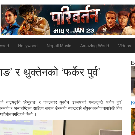
ywood
Hollywood
Nepali Music
Amazing World
Videos
E
ङ’ र थुक्तेनको ‘फर्केर पुर्व’
K
को नाट्यकृति ‘लेप्मुहाङ’ र गजलकार थुक्तेन ड्रुक्पाको गजलकृति ‘फर्केर पुर्व’
्क र अन्तराष्ट्रिय साहित्य समाज डेनमार्क च्याप्टरको संयुक्तआयोजनामाकेहि दिन
साथविमोचनगरिएको थियो ।