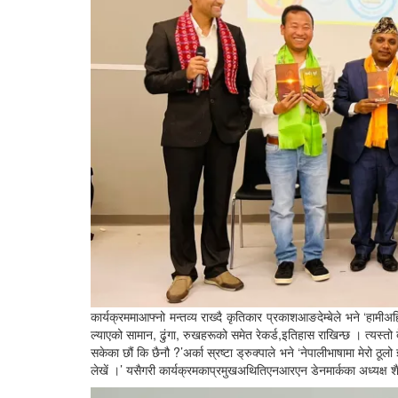
कार्यक्रममाआफ्नो मन्तव्य राख्दै कृतिकार प्रकाशआङदेम्बेले भने ‘हामीअ
ल्याएको सामान, ढुंगा, रुखहरूको समेत रेकर्ड,इतिहास राखिन्छ । त्यस्तो
सकेका छौं कि छैनौ ?’अर्का स्रष्टा ड्रुक्पाले भने ‘नेपालीभाषामा मेरो ठ
लेखें ।’ यसैगरी कार्यक्रमकाप्रमुखअथितिएनआरएन डेनमार्कका अध्यक्ष शै