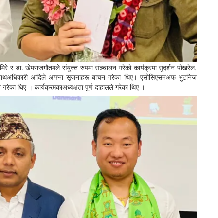
 घिमिरे र डा. खेमराजगौतमले संयुक्त रुपमा संञ्चालन गरेको कार्यक्रमा सुदर्शन पोखरेल,
ई, भोलानाथअधिकारी आदिले आफ्ना सृजनाहरू बाचन गरेका थिए। एसोसिएसनअफ भुटनिज
गरेका थिए । कार्यक्रमकाअध्यक्षता पुर्ण दाहालले गरेका थिए ।