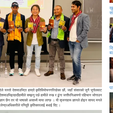
खु
स
क
बढ
पा
हिले यस्तो देशमाउभिएर हाम्रो कृतिविमोचनगरिरहेका छौं, जहाँ संसारको जुनै भूगोलवाट
 देशमाउभिइरहदाँहामीले सम्झनु पर्छ हामीले रुख र ढुंगा जत्तीपनिआफ्नो पहिचान जोगाउन
ूलो ज्ञान छैन तर यो भाषाको असाध्यै माया लाग्छ । यी सृजनाहरू ज्ञानले होइन सायद मनले
लेन्द्रअधिकारीले पनिदुवै कृतिकारलाई बधाई दिए ।