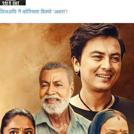
लिजअघि नै कोरियामा बिक्यो ‘अक्षरा’!