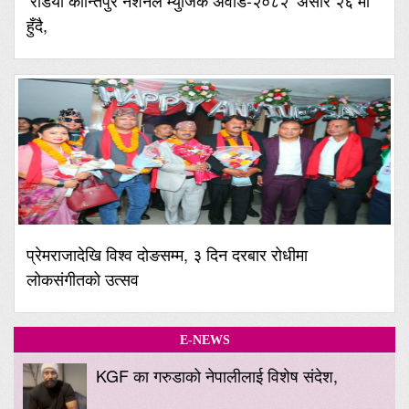
‘रेडियो कान्तिपुर नेशनल म्युजिक अवार्ड-२०८२’ असार २६ मा
हुँदै,
प्रेमराजादेखि विश्व दोङसम्म, ३ दिन दरबार रोधीमा
लोकसंगीतको उत्सव
E-NEWS
KGF का गरुडाको नेपालीलाई विशेष संदेश,