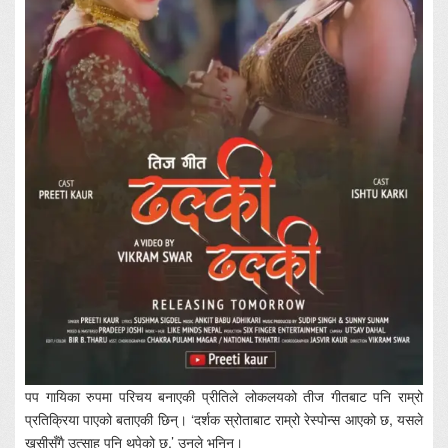
पप गायिका रुपमा परिचय बनाएकी प्रीतिले लोकलयको तीज गीतबाट पनि राम्रो
प्रतिक्रिया पाएको बताएकी छिन्। ‘दर्शक स्रोताबाट राम्रो रेस्पोन्स आएको छ, यसले
खुसीसँगै उत्साह पनि थपेको छ,’ उनले भनिन्।