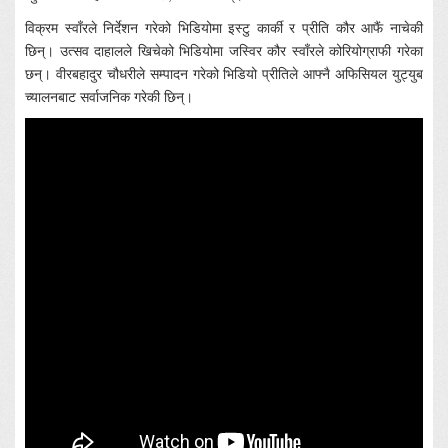
विक्रम स्वाँरले निर्देशन गरेको भिडियोमा इस्टु कार्की र प्रीति कौर आफैं नाचेकी
छिन्। उत्सव दाहालले खिचेको भिडियोमा जस्विर कौर स्वाँरले कोरियोग्राफी गरेका
छन्। वीरबहादुर चौधरीले सम्पादन गरेको भिडियो प्रीतिले आफ्नै अफिसियल युट्युब
च्यालनबाट सर्वाजनिक गरेकी छिन्।