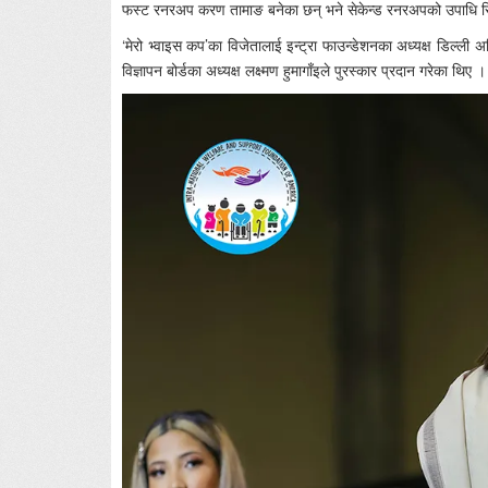
फस्ट रनरअप करण तामाङ बनेका छन् भने सेकेन्ड रनरअपको उपाधि सि
‘मेरो भ्वाइस कप’का विजेतालाई इन्ट्रा फाउन्डेशनका अध्यक्ष डिल्ली अ
विज्ञापन बोर्डका अध्यक्ष लक्ष्मण हुमागाँइले पुरस्कार प्रदान गरेका थिए ।