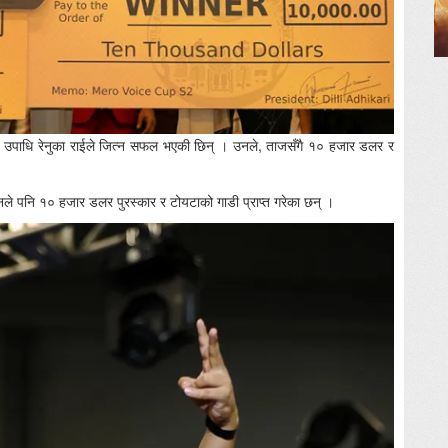
 उपाधि रेनुका राईले जित्न सफल भएकी छिन् । उनले, ताजसँगै १० हजार डलर र
 उनले पनि १० हजार डलर पुरस्कार र टोयटाको गाडी प्राप्त गरेका छन् ।