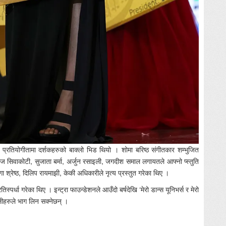
रतियोगीतामा दर्शकहरुको बाक्लो भिड थियो । शोमा बरिष्ठ संगीतकार शम्भुजित
राज सिवाकोटी, सुजाता बर्मा, अर्जुन रसाइली, जगदीश समाल लगायतले आफ्नो प्स्तुति
श्रेष्ठ, दिलिप रायमाझी, केकी अधिकारीले नृत्य प्रस्तुत गरेका थिए ।
्पर्धा गरेका थिए । इन्ट्रा फाउन्डेशनले आउँदो बर्षदेखि ‘मेरो डान्स यूनिभर्स र मेरो
ालीहरुले भाग लिन सक्नेछन् ।