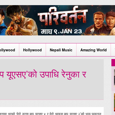
ollywood
Hollywood
Nepali Music
Amazing World
प यूएसए’को उपाधि रेनुका र
जनामा भएको ‘मेरो डान्स कप यूएसए ४ र मेरो भ्वाइस कप यूएसए २’को भव्य फाइनल