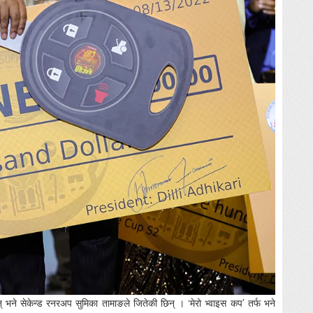
ने सेकेन्ड रनरअप सुमिका तामाङले जितेकी छिन् । ‘मेरो भ्वाइस कप’ तर्फ भने