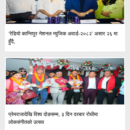
‘रेडियो कान्तिपुर नेशनल म्युजिक अवार्ड-२०८२’ असार २६ मा
हुँदै,
प्रेमराजादेखि विश्व दोङसम्म, ३ दिन दरबार रोधीमा
लोकसंगीतको उत्सव