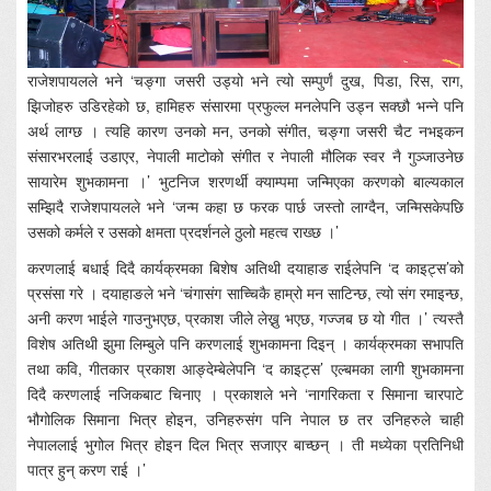
राजेशपायलले भने ‘चङ्गा जसरी उड्यो भने त्यो सम्पुर्णं दुख, पिडा, रिस, राग,
झिजोहरु उडिरहेको छ, हामिहरु संसारमा प्रफुल्ल मनलेपनि उड्न सक्छौ भन्ने पनि
अर्थ लाग्छ । त्यहि कारण उनको मन, उनको संगीत, चङ्गा जसरी चैट नभइकन
संसारभरलाई उडाएर, नेपाली माटोको संगीत र नेपाली मौलिक स्वर नै गुञ्जाउनेछ
सायारेम शुभकामना ।’ भुटनिज शरणर्थी क्याम्पमा जन्मिएका करणको बाल्यकाल
सम्झिदै राजेशपायलले भने ‘जन्म कहा छ फरक पार्छ जस्तो लाग्दैन, जन्मिसकेपछि
उसको कर्मले र उसको क्षमता प्रदर्शनले ठुलो महत्व राख्छ ।’
करणलाई बधाई दिदै कार्यक्रमका बिशेष अतिथी दयाहाङ राईलेपनि ‘द काइट्स’को
प्रसंसा गरे । दयाहाङले भने ‘चंगासंग साच्चिकै हाम्रो मन साटिन्छ, त्यो संग रमाइन्छ,
अनी करण भाईले गाउनुभएछ, प्रकाश जीले लेख्नु भएछ, गज्जब छ यो गीत ।’ त्यस्तै
विशेष अतिथी झुमा लिम्बुले पनि करणलाई शुभकामना दिइन् । कार्यक्रमका सभापति
तथा कवि, गीतकार प्रकाश आङ्देम्बेलेपनि ‘द काइट्स’ एल्बमका लागी शुभकामना
दिदै करणलाई नजिकबाट चिनाए । प्रकाशले भने ‘नागरिकता र सिमाना चारपाटे
भौगोलिक सिमाना भित्र होइन, उनिहरुसंग पनि नेपाल छ तर उनिहरुले चाही
नेपाललाई भुगोल भित्र होइन दिल भित्र सजाएर बाच्छन् । ती मध्येका प्रतिनिधी
पात्र हुन् करण राई ।’