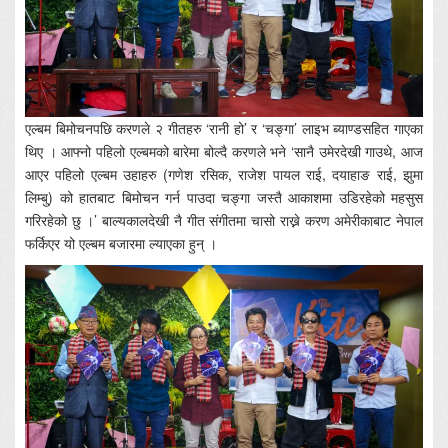
एल्बम बिमोचनपछि करणले २ गीतहरु ‘रानी हो’ र ‘चङ्गा’ लाइभ ब्याण्डसहित गाएका
थिए । आफ्नो पहिलो एल्बमको बारेमा बोल्दै करणले भने ‘सानै उमेरदेखी गाउथे, आज
आएर पहिलो एल्बम उहाहरु (गणेश रसिक, राजेश पायल राई, दयाहाङ राई, झुमा
लिम्बु) को हातबाट बिमोचन गर्न पाउदा चङ्गा जस्तै आकाशमा उडिरहेको महसुस
गरिरहेको छु ।’ बाल्यकालदेखी नै गीत संगीतमा चासो राख्ने करण अमेरीकाबाट नेपाल
फर्किएर यो एल्बम बजारमा ल्याएका हुन् ।