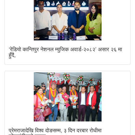
‘रेडियो कान्तिपुर नेशनल म्युजिक अवार्ड-२०८२’ असार २६ मा
हुँदै,
प्रेमराजादेखि विश्व दोङसम्म, ३ दिन दरबार रोधीमा