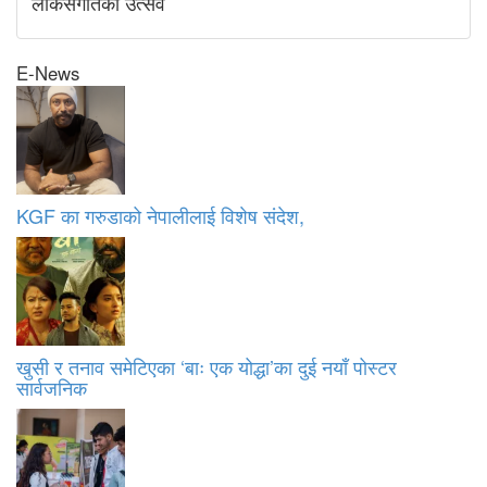
लोकसंगीतको उत्सव
E-News
KGF का गरुडाको नेपालीलाई विशेष संदेश,
खुसी र तनाव समेटिएका ‘बाः एक योद्धा’का दुई नयाँ पोस्टर
सार्वजनिक