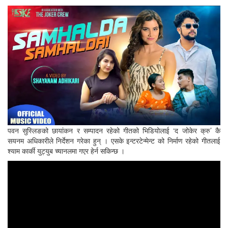
पवन सुस्लिङको छायांकन र सम्पादन रहेको गीतको भिडियोलाई ‘द जोकेर क्रु’ कै
सयनम अधिकारीले निर्देशन गरेका हुन् । एसके इन्टरटेन्मेन्ट को निर्माण रहेको गीतलाई
श्याम कार्की युट्युब च्यानलमा गएर हेर्न सकिन्छ ।