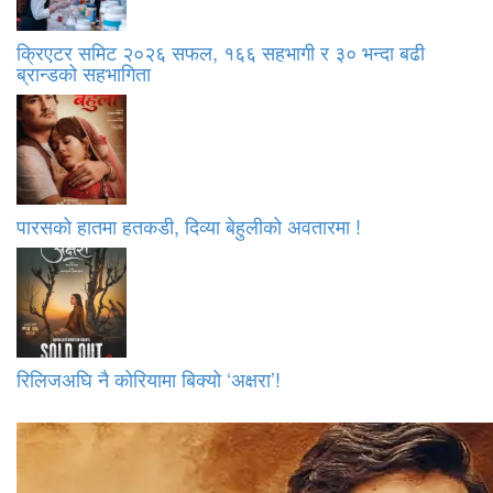
क्रिएटर समिट २०२६ सफल, १६६ सहभागी र ३० भन्दा बढी
ब्रान्डको सहभागिता
पारसको हातमा हतकडी, दिव्या बेहुलीको अवतारमा !
रिलिजअघि नै कोरियामा बिक्यो ‘अक्षरा’!