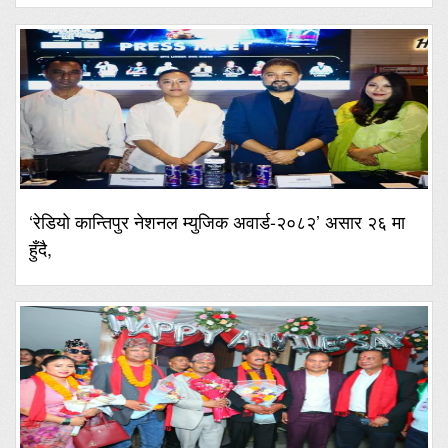
‘रेडियो कान्तिपुर नेशनल म्युजिक अवार्ड-२०८२’ असार २६ मा
हुँदै,