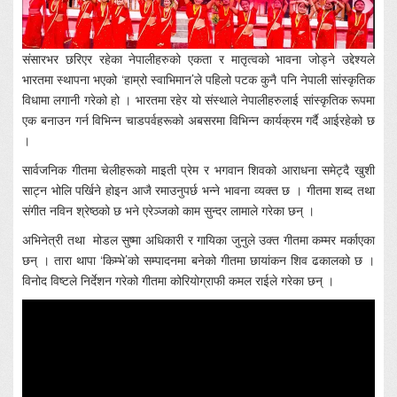
संसारभर छरिएर रहेका नेपालीहरुको एकता र मातृत्वको भावना जोड्ने उद्देश्यले
भारतमा स्थापना भएको ‘हाम्रो स्वाभिमान’ले पहिलो पटक कुनै पनि नेपाली सांस्कृतिक
विधामा लगानी गरेको हो । भारतमा रहेर यो संस्थाले नेपालीहरुलाई सांस्कृतिक रूपमा
एक बनाउन गर्न विभिन्न चाडपर्वहरूको अबसरमा विभिन्न कार्यक्रम गर्दै आईरहेको छ
।
सार्वजनिक गीतमा चेलीहरूको माइती प्रेम र भगवान शिवको आराधना समेट्दै खुशी
साट्न भोलि पर्खिने होइन आजै रमाउनुपर्छ भन्ने भावना व्यक्त छ । गीतमा शब्द तथा
संगीत नविन श्रेष्ठको छ भने एरेञ्जको काम सुन्दर लामाले गरेका छन् ।
अभिनेत्री तथा मोडल सुष्मा अधिकारी र गायिका जुनुले उक्त गीतमा कम्मर मर्काएका
छन् । तारा थापा ‘किम्भे’को सम्पादनमा बनेको गीतमा छायांकन शिव ढकालको छ ।
विनोद विष्टले निर्देशन गरेको गीतमा कोरियोग्राफी कमल राईले गरेका छन् ।