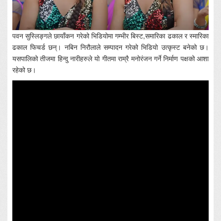
पवन सुस्लिङ्गले छायाँकन गरेको भिडियोमा गम्भीर बिस्ट,समारिका ढकाल र स्मारिका
ढकाल फिचर्ड छन्। नबिन निरौलाले सम्पादन गरेको भिडियो उत्कृस्ट बनेको छ।
यसपालिको तीजमा हिन्दु नारीहरुले यो गीतमा राम्रै मनोरंजन गर्ने निर्माण पक्षको आशा
रहेको छ।