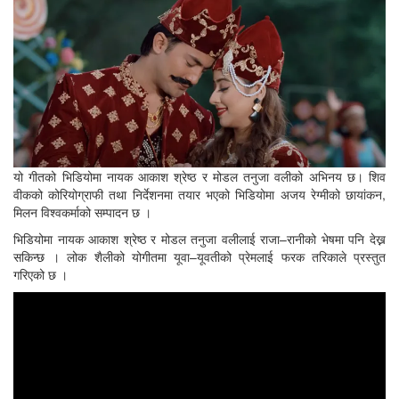
यो गीतको भिडियोमा नायक आकाश श्रेष्ठ र मोडल तनुजा वलीको अभिनय छ। शिव
वीकको कोरियोग्राफी तथा निर्देशनमा तयार भएको भिडियोमा अजय रेग्मीको छायांकन,
मिलन विश्वकर्माको सम्पादन छ ।
भिडियोमा नायक आकाश श्रेष्ठ र मोडल तनुजा वलीलाई राजा–रानीको भेषमा पनि देख्न
सकिन्छ । लोक शैलीको योगीतमा यूवा–यूवतीको प्रेमलाई फरक तरिकाले प्रस्तुत
गरिएको छ ।