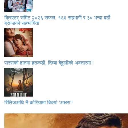
क्रिएटर समिट २०२६ सफल, १६६ सहभागी र ३० भन्दा बढी
ब्रान्डको सहभागिता
पारसको हातमा हतकडी, दिव्या बेहुलीको अवतारमा !
रिलिजअघि नै कोरियामा बिक्यो ‘अक्षरा’!