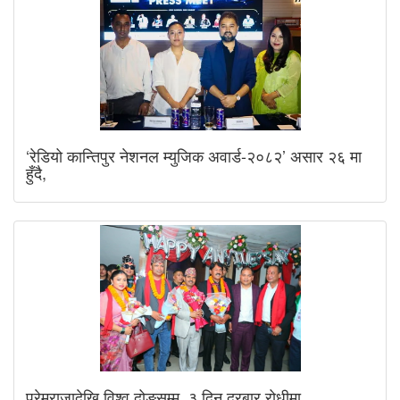
‘रेडियो कान्तिपुर नेशनल म्युजिक अवार्ड-२०८२’ असार २६ मा
हुँदै,
प्रेमराजादेखि विश्व दोङसम्म, ३ दिन दरबार रोधीमा