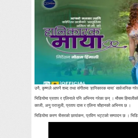
उनै, कृष्णले आफ्नै शब्द तथा संगीतमा ‘हानिकारक माया’ सार्वजनिक ग
भिडियोमा प्रताप र एलिनाले पनि अभिनय गरेका छन् । मौसम हिमालीको 
काजी, अनु पराजुली, प्रताप दास र एलिना चौहानको अभिनय छ ।
भिडियोमा करण चैसरको छायांकन, प्रविण भट्टको सम्पादन छ । भिडिय