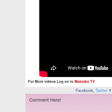
For More videos Log on to
Mazzako TV
Facebook
,
Twitter
र
Comment Here!