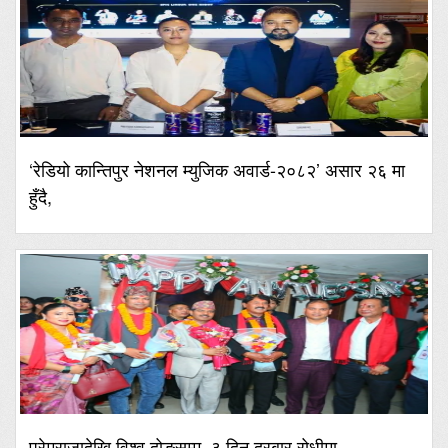
‘रेडियो कान्तिपुर नेशनल म्युजिक अवार्ड-२०८२’ असार २६ मा
हुँदै,
प्रेमराजादेखि विश्व दोङसम्म, ३ दिन दरबार रोधीमा