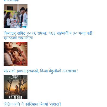
क्रिएटर समिट २०२६ सफल, १६६ सहभागी र ३० भन्दा बढी
ब्रान्डको सहभागिता
पारसको हातमा हतकडी, दिव्या बेहुलीको अवतारमा !
रिलिजअघि नै कोरियामा बिक्यो ‘अक्षरा’!