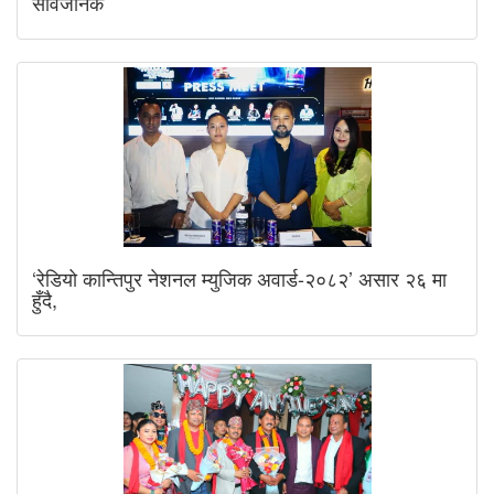
सार्वजनिक
‘रेडियो कान्तिपुर नेशनल म्युजिक अवार्ड-२०८२’ असार २६ मा
हुँदै,