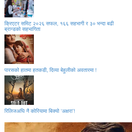
क्रिएटर समिट २०२६ सफल, १६६ सहभागी र ३० भन्दा बढी
ब्रान्डको सहभागिता
पारसको हातमा हतकडी, दिव्या बेहुलीको अवतारमा !
रिलिजअघि नै कोरियामा बिक्यो ‘अक्षरा’!