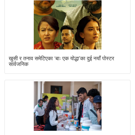
खुसी र तनाव समेटिएका ‘बाः एक योद्धा’का दुई नयाँ पोस्टर
सार्वजनिक