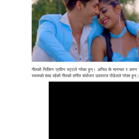
गीतको निर्देशन प्रविन भट्टले गरेका हुन्। अनिल के मानन्धर र करन
स्वयम्को शब्द रहेको गीतको संगीत संयोजन उदयराज पौडेलले गरेका हुन्