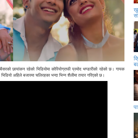
खु
स
क
बढ
 चैसरको छायांकन रहेको भिडियोमा कोरियोग्राफी प्रमोद भण्डारीको रहेको छ। गायक
। भिडियो अहिले बजारमा चलिरहका भन्दा भिन्न शैलीमा तयार गरिएको छ।
पा