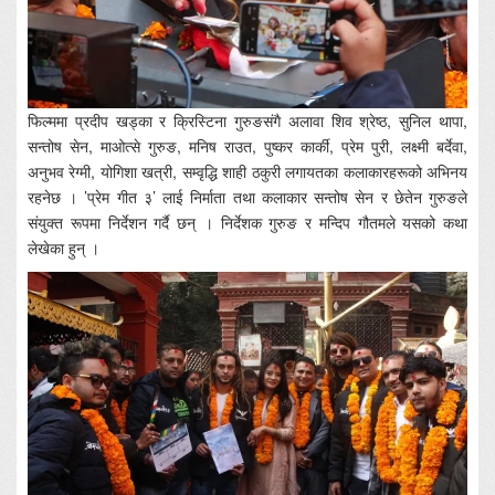
फिल्ममा प्रदीप खड्का र क्रिस्टिना गुरुङसंगै अलावा शिव श्रेष्ठ, सुनिल थापा,
सन्तोष सेन, माओत्से गुरुङ, मनिष राउत, पुष्कर कार्की, प्रेम पुरी, लक्ष्मी बर्देवा,
अनुभव रेग्मी, योगिशा खत्री, सम्वृद्धि शाही ठकुरी लगायतका कलाकारहरूको अभिनय
रहनेछ । ’प्रेम गीत ३’ लाई निर्माता तथा कलाकार सन्तोष सेन र छेतेन गुरुङले
संयुक्त रूपमा निर्देशन गर्दै छन् । निर्देशक गुरुङ र मन्दिप गौतमले यसको कथा
लेखेका हुन् ।