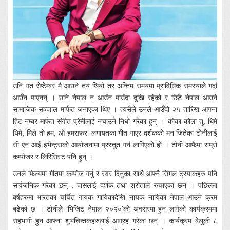
उनि गत सेप्टेम्बर मै आउने तय थियो तर अन्तिम समयमा प्राविधिक समस्याले गर्दा
आउँन पाएनन् । उनि नेपाल न आउँन पाउँदा दुखि रहेको र छिटै नेपाल आउने
सामाजिक सञ्जाल मार्फत जनाएका थिए । त्यसैले उनले आउँदो २५ तारिख आफ्ना
हिट नम्बर मार्फत संगीत प्रेमीलाई नचाउने निधो गरेका हुन् । ‘कोका कोला तु, धिमे
धिमे, मिले तो हम, ओ हमसफर’ लगायतका गीत गाएर दर्शकको मन जितेका टोनीलाई
सी एन आई इभेन्ट्सको आयोजनामा प्रस्तुत गर्न लागिएको हो । टोनी आफैमा राम्रो
कम्पोजर र लिरिसिस्ट पनि हुन् ।
उनले फिल्ममा गीतमा कम्पोज गर्नु र स्वर दिनुका साथै आफ्नै सिंगल ट्रयाकहरु पनि
सार्वजनिक गरेका छन् , जसलाई दर्शक तथा श्रोताले रुचाएका छन् । पछिल्ला
बर्षहरुमा भारतका चर्चित गायक–गायिकादेखि नायक–नायिका नेपाल आउने क्रम
बढेको छ । टोनीले ‘भिजिट नेपाल २०२०’को अवसरमा हुन लागेको कार्यक्रममा
सहभागी हुन आफ्ना शुभचिन्तकहरुलाई आग्रह गरेका छन् । कार्यक्रम बेलुकी ८