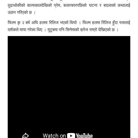
वुढाथोकीको बाल्यकालदेखिको प्रेम, बलात्कारपछिको घटना र बदलाको कथालाई
उठान गरिएको छ ।
फिल्म कृ २ बर्ष अघि हलमा रिलिज भएको थियो । फिल्म हलमा रिलिज हुँदा यसलाई
दर्शकले माया गरेका थिए । युटुबमा पनि सिनेमाको क्रेज राम्रो देखिएको छ ।