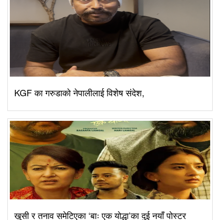
KGF का गरुडाको नेपालीलाई विशेष संदेश,
खुसी र तनाव समेटिएका ‘बाः एक योद्धा’का दुई नयाँ पोस्टर