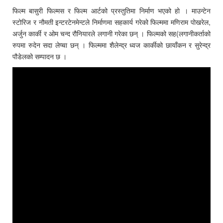
फिल्म बासुरी फिल्मस र फिल्म आर्टको प्रस्तुतिमा निर्माण भएको हो । माउन्टेन
स्टोरिज र नौमती इन्टरटेनमेन्टले निर्माणमा सहकार्य गरेको फिल्ममा मणिराम पोखरेल,
अर्जुन कार्की र ओम चन्द रौनियारले लगानी गरेका छन् । फिल्मको सह(लगानीकर्ताको
रुपमा रुदेन सदा लेप्चा छन् । फिल्ममा शैलेन्द्र ध्वज कार्कीको छायाँकन र सुरेन्द्र
पौडेलको सम्पादन छ ।