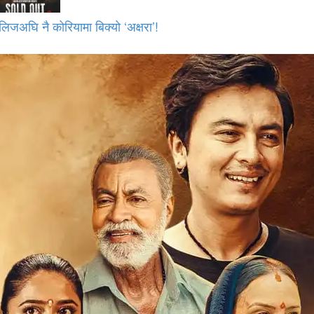
लिजअघि नै कोरियामा बिक्यो ‘अक्षरा’!