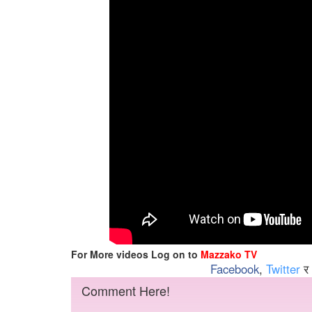
For More videos Log on to
Mazzako TV
Facebook
,
Twitter
र
Comment Here!