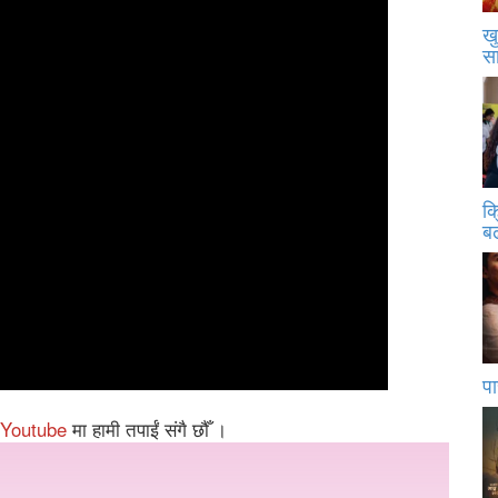
खु
स
क
बढ
पा
Youtube
मा हामी तपाईं संगै छौँ ।