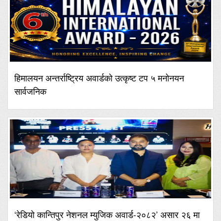
हिमालयन अन्तर्राष्ट्रिय अवार्डको उत्कृष्ट टप ५ मनोनयन
सार्वजनिक
‘रेडियो कान्तिपुर नेशनल म्युजिक अवार्ड-२०८२’ असार २६ मा