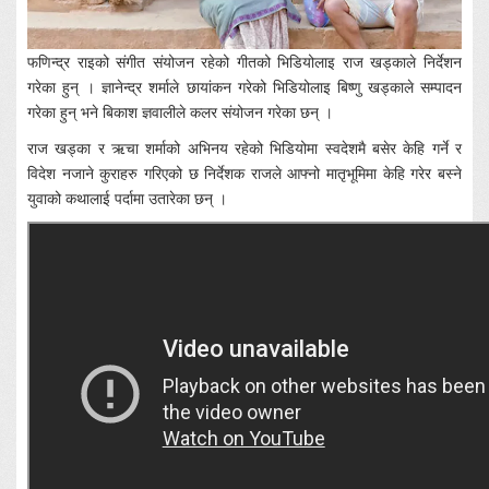
फणिन्द्र राइको संगीत संयोजन रहेको गीतको भिडियोलाइ राज खड्काले निर्देशन
गरेका हुन् । ज्ञानेन्द्र शर्माले छायांकन गरेको भिडियोलाइ बिष्णु खड्काले सम्पादन
गरेका हुन् भने बिकाश ज्ञवालीले कलर संयोजन गरेका छन् ।
राज खड्का र ऋचा शर्माको अभिनय रहेको भिडियोमा स्वदेशमै बसेर केहि गर्ने र
विदेश नजाने कुराहरु गरिएको छ निर्देशक राजले आफ्नो मातृभूमिमा केहि गरेर बस्ने
युवाको कथालाई पर्दामा उतारेका छन् ।