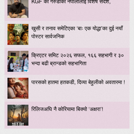
KGF का गरुडाको नेपालीलाई विशेष संदेश,
खुसी र तनाव समेटिएका ‘बाः एक योद्धा’का दुई नयाँ
पोस्टर सार्वजनिक
क्रिएटर समिट २०२६ सफल, १६६ सहभागी र ३०
भन्दा बढी ब्रान्डको सहभागिता
पारसको हातमा हतकडी, दिव्या बेहुलीको अवतारमा !
रिलिजअघि नै कोरियामा बिक्यो ‘अक्षरा’!