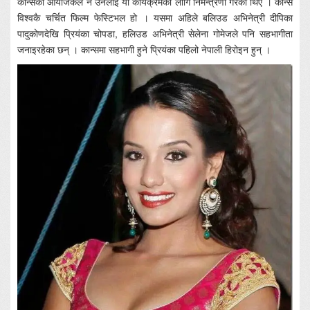
कान्सको आयोजकले नै उनलाई यो कार्यक्रमका लागि निमन्त्रणा गरेका थिए । कान्स
विश्वकै चर्चित फिल्म फेस्टिभल हो । यसमा अहिले बलिउड अभिनेत्री दीपिका
पादुकोणदेखि प्रियंका चोपडा, हलिउड अभिनेत्री सेलेना गोमेजले पनि सहभागीता
जनाइरहेका छन् । कान्समा सहभागी हुने प्रियंका पहिलो नेपाली हिरोइन हुन् ।